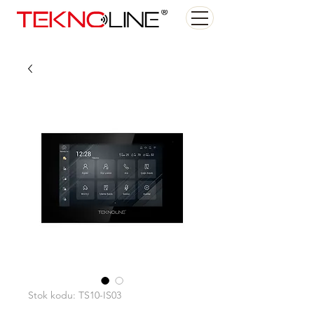
Stok kodu: TS10-IS03